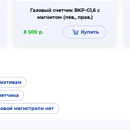
Газовый счетчик BKР-G1,6 с
магнитом (лев., прав.)
8 500 р.
Купить
рмативам
четчика
овой магистрали нет