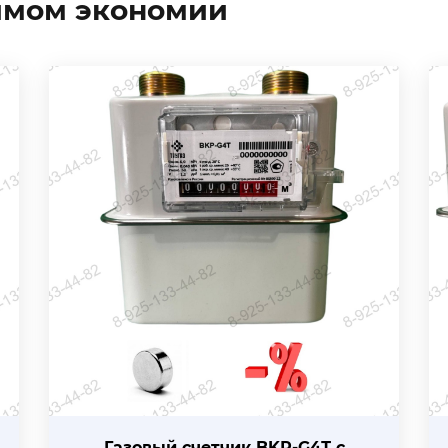
жимом экономии
Газовый счетчик BKР-G4Т с