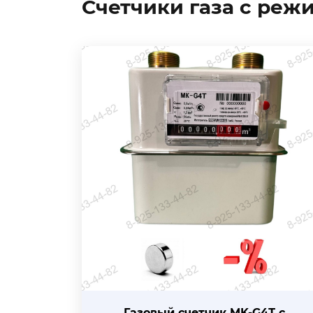
Счетчики газа с ре
Газовый счетчик MK-G4Т с